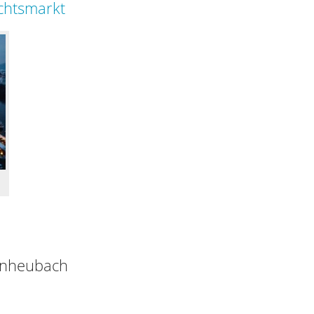
chtsmarkt
einheubach