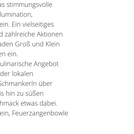
das stimmungsvolle
lumination,
n. Ein vielseitiges
 zahlreiche Aktionen
laden Groß und Klein
n ein.
kulinarische Angebot
der lokalen
 Schmankerln über
is hin zu süßen
chmack etwas dabei.
wein, Feuerzangenbowle