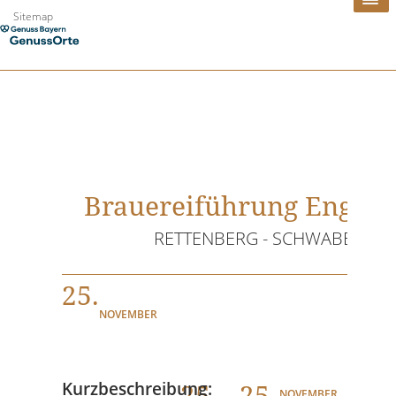
Zum
Sitemap
Inhalt
springen
Brauereiführung Engelb
RETTENBERG - SCHWABEN
25.
NOVEMBER
25
. - 25.
Kurzbeschreibung:
NOVEMBER