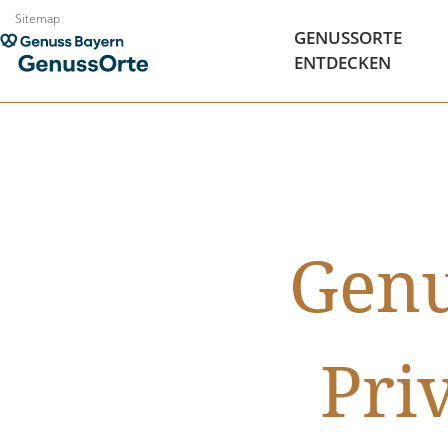
Zum
Sitemap
GENUSSORTE
Inhalt
ENTDECKEN
springen
Genu
Pri