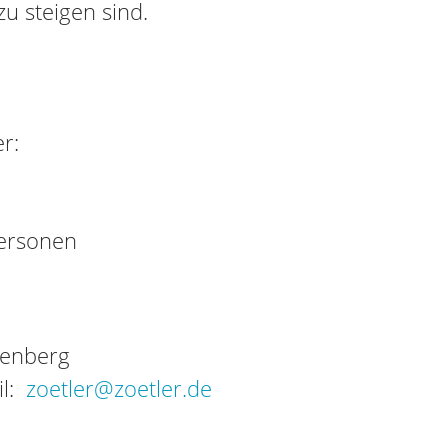
zu steigen sind.
r:
Personen
tenberg
il:
zoetler@zoetler.de