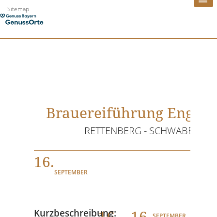
Zum
Sitemap
Inhalt
springen
Brauereiführung Engelb
RETTENBERG - SCHWABEN
16.
SEPTEMBER
16
. - 16.
Kurzbeschreibung:
SEPTEMBER