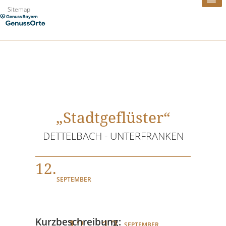
Zum
Sitemap
Inhalt
springen
„Stadtgeflüster“
DETTELBACH - UNTERFRANKEN
12.
SEPTEMBER
12
. - 12.
Kurzbeschreibung:
SEPTEMBER