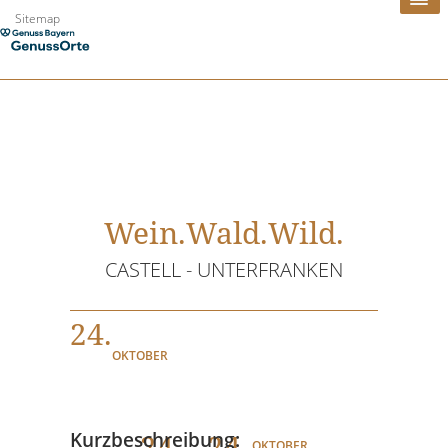
Zum
Sitemap
Inhalt
springen
Wein.Wald.Wild.
CASTELL - UNTERFRANKEN
24.
OKTOBER
24
. - 24.
Kurzbeschreibung:
OKTOBER