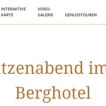
INTERAKTIVE
VIDEO-
KARTE
GALERIE
GENUSSTOUREN
atzenabend i
Berghotel