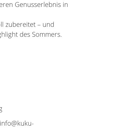
ren Genusserlebnis in
ll zubereitet – und
ghlight des Sommers.
g
 info@kuku-