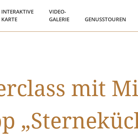
INTERAKTIVE
VIDEO-
KARTE
GALERIE
GENUSSTOUREN
rclass mit M
pp „Sterneküc