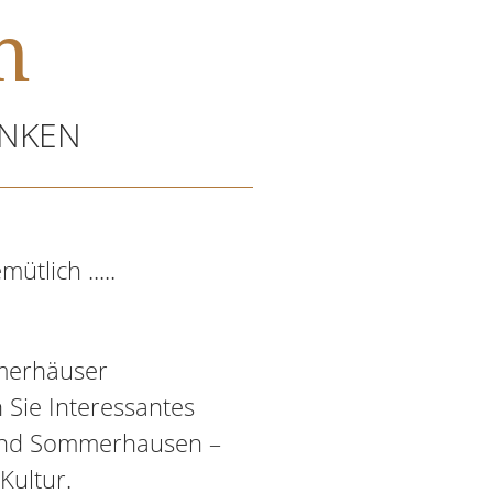
n
ANKEN
tlich .....
merhäuser
 Sie Interessantes
und Sommerhausen –
Kultur.