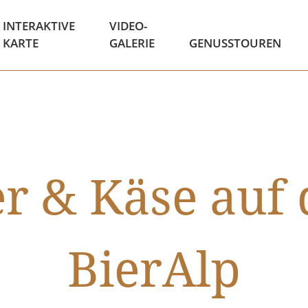
INTERAKTIVE
VIDEO-
KARTE
GALERIE
GENUSSTOUREN
er & Käse auf 
BierAlp