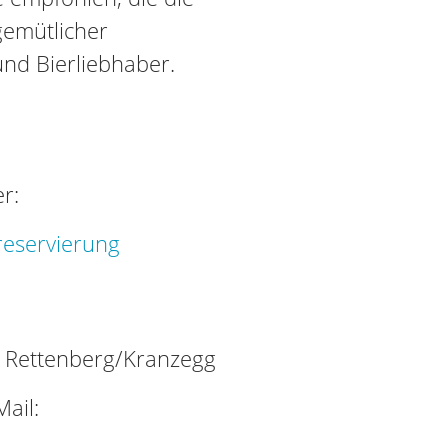
gemütlicher
und Bierliebhaber.
r:
reservierung
Rettenberg/Kranzegg
ail: