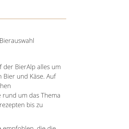
e Bierauswahl
f der BierAlp alles um
 Bier und Käse. Auf
ehen
e rund um das Thema
rezepten bis zu
 empfohlen, die die