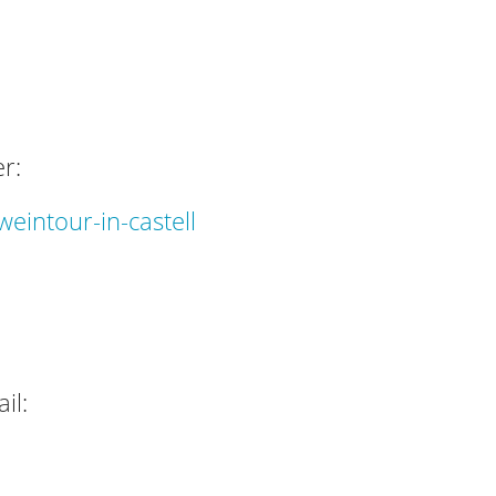
r:
intour-in-castell
il: