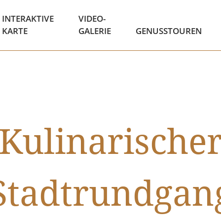
INTERAKTIVE
VIDEO-
KARTE
GALERIE
GENUSSTOUREN
Kulinarische
Stadtrundgan