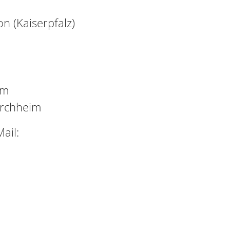
on (Kaiserpfalz)
im
orchheim
ail: