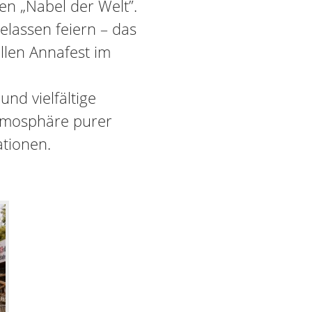
en „Nabel der Welt”.
lassen feiern – das
llen Annafest im
und vielfältige
Atmosphäre purer
ationen.