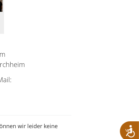
im
orchheim
ail:
können wir leider keine