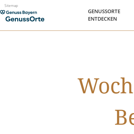
Zum
Sitemap
GENUSSORTE
Inhalt
ENTDECKEN
springen
Woche
B