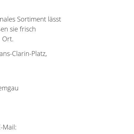
sonales Sortiment lässt
n sie frisch
 Ort.
s-Clarin-Platz,
iemgau
-Mail: