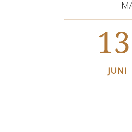
MA
13
JUNI