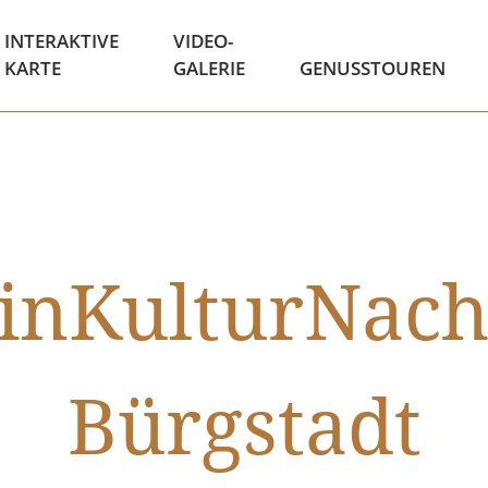
INTERAKTIVE
VIDEO-
KARTE
GALERIE
GENUSSTOUREN
inKulturNacht
Bürgstadt