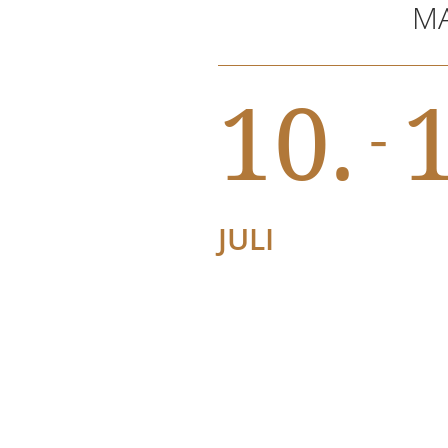
MA
10.
1
-
JULI