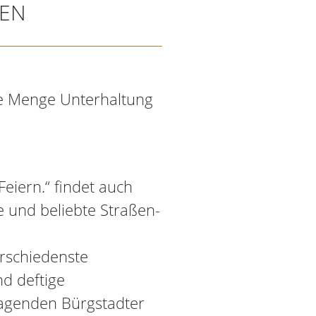
KEN
de Menge Unterhaltung
eiern.“ findet auch
e und beliebte Straßen-
rschiedenste
nd deftige
agenden Bürgstadter