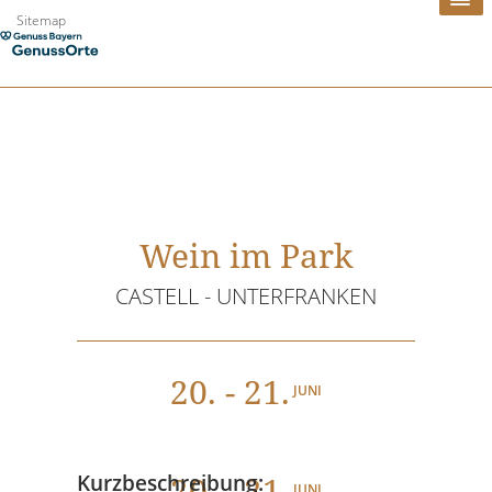
Zum
Sitemap
Inhalt
springen
Wein im Park
CASTELL - UNTERFRANKEN
20
. - 21.
JUNI
20
. - 21.
Kurzbeschreibung:
JUNI