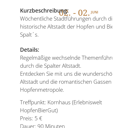
02
. - 02.
Kurzbeschreibung:
JUNI
Wöchentliche Stadtführungen durch die
historische Altstadt der Hopfen und Bierstadt
Spalt´s.
Details:
Regelmäßige wechselnde Themenführungen
durch die Spalter Altstadt.
Entdecken Sie mit uns die wunderschöne
Altstadt und die romantischen Gassen der
Hopfenmetropole.
Treffpunkt: Kornhaus (Erlebniswelt
HopfenBierGut)
Preis: 5 €
Dauer: 90 Minuten