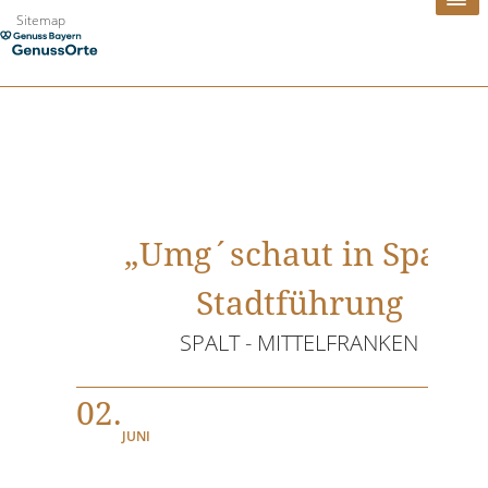
Zum
Sitemap
Inhalt
springen
„Umg´schaut in Spalt“
Stadtführung
SPALT - MITTELFRANKEN
02.
JUNI