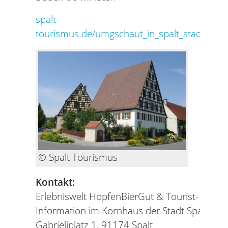
spalt-
tourismus.de/umgschaut_in_spalt_stadtfueh
© Spalt Tourismus
Kontakt:
Erlebniswelt HopfenBierGut & Tourist-
Information im Kornhaus der Stadt Spalt
Gabrieliplatz 1, 91174 Spalt