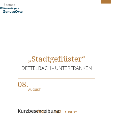
Zum
Sitemap
Inhalt
springen
„Stadtgeflüster“
DETTELBACH - UNTERFRANKEN
08.
AUGUST
08
. - 08.
Kurzbeschreibung:
AUGUST