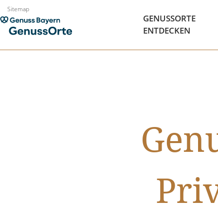
Zum
Sitemap
GENUSSORTE
Inhalt
ENTDECKEN
springen
Genu
Pri