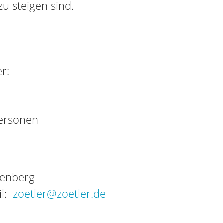
zu steigen sind.
r:
Personen
tenberg
il:
zoetler@zoetler.de