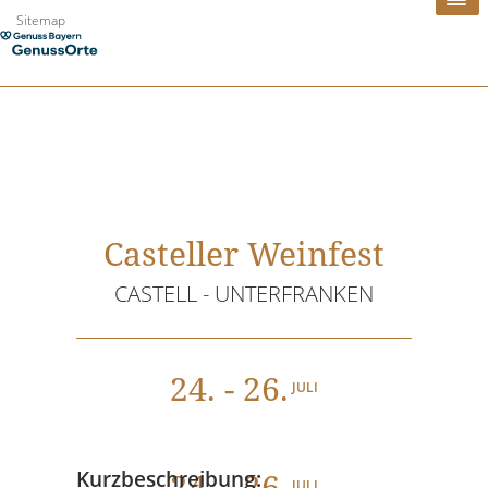
Zum
Sitemap
Inhalt
springen
Casteller Weinfest
CASTELL - UNTERFRANKEN
24
. - 26.
JULI
24
. - 26.
Kurzbeschreibung:
JULI