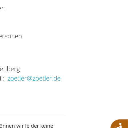
r:
Personen
tenberg
il:
zoetler@zoetler.de
können wir leider keine