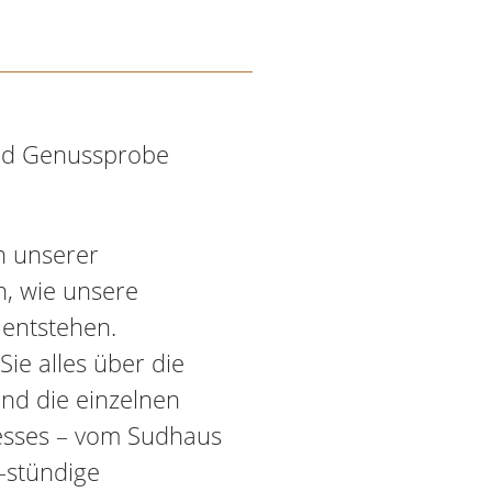
und Genussprobe
en unserer
n, wie unsere
 entstehen.
ie alles über die
und die einzelnen
esses – vom Sudhaus
5-stündige