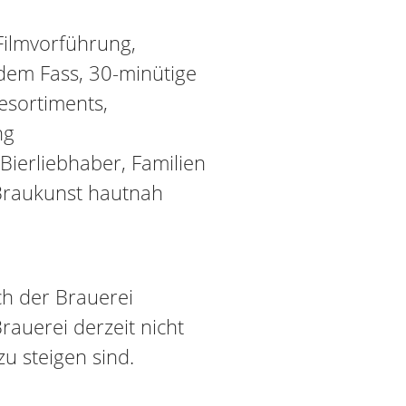
Filmvorführung,
 dem Fass, 30-minütige
esortiments,
ng
 Bierliebhaber, Familien
 Braukunst hautnah
ch der Brauerei
Brauerei derzeit nicht
zu steigen sind.