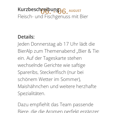
06
. - 06.
Kurzbeschreibung:
AUGUST
Fleisch- und Fischgenuss mit Bier
Details:
Jeden Donnerstag ab 17 Uhr lädt die
BierAlp zum Themenabend „Bier & Tier“
ein. Auf der Tageskarte stehen
wechselnde Gerichte wie saftige
Spareribs, Steckerlfisch (nur bei
schönem Wetter im Sommer),
Maishähnchen und weitere herzhafte
Spezialitäten.
Dazu empfiehlt das Team passende
Biere, die die Aromen perfekt ergänzen.