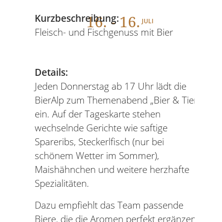
16
. - 16.
Kurzbeschreibung:
JULI
Fleisch- und Fischgenuss mit Bier
Details:
Jeden Donnerstag ab 17 Uhr lädt die
BierAlp zum Themenabend „Bier & Tier“
ein. Auf der Tageskarte stehen
wechselnde Gerichte wie saftige
Spareribs, Steckerlfisch (nur bei
schönem Wetter im Sommer),
Maishähnchen und weitere herzhafte
Spezialitäten.
Dazu empfiehlt das Team passende
Biere, die die Aromen perfekt ergänzen.