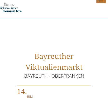
Zum
Sitemap
Inhalt
springen
Bayreuther
Viktualienmarkt
BAYREUTH - OBERFRANKEN
14.
JULI