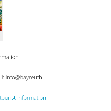
ormation
il:
info@bayreuth-
ourist-information