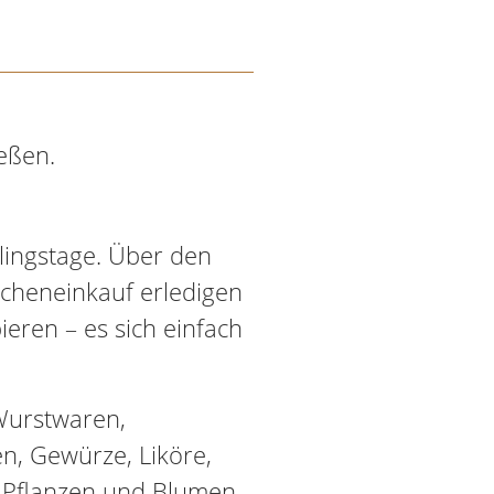
eßen.
lingstage. Über den
ocheneinkauf erledigen
eren – es sich einfach
Wurstwaren,
en, Gewürze, Liköre,
, Pflanzen und Blumen.