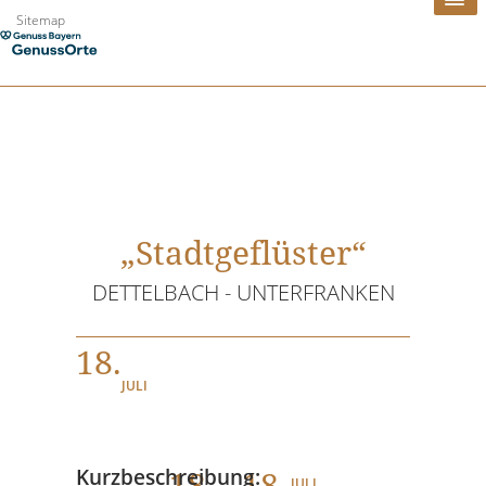
Zum
Sitemap
Inhalt
springen
„Stadtgeflüster“
DETTELBACH - UNTERFRANKEN
18.
JULI
18
. - 18.
Kurzbeschreibung:
JULI