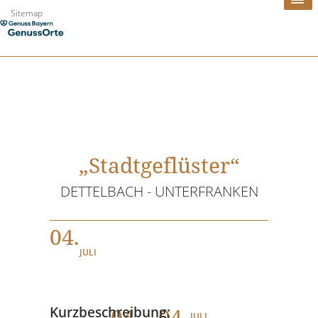
Zum
Sitemap
Inhalt
springen
„Stadtgeflüster“
DETTELBACH - UNTERFRANKEN
04.
JULI
04
. - 04.
Kurzbeschreibung:
JULI