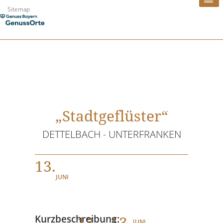
Zum
Sitemap
Inhalt
springen
„Stadtgeflüster“
DETTELBACH - UNTERFRANKEN
13.
JUNI
13
. - 13.
Kurzbeschreibung:
JUNI