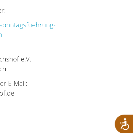
r:
sonntagsfuehrung-
m
hshof e.V.
ch
er E-Mail:
of.de