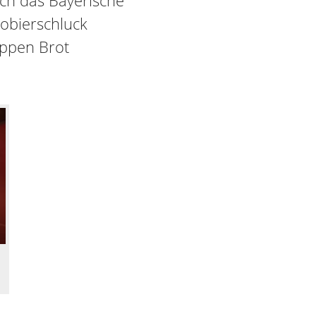
urch das Bayerische
obierschluck
ppen Brot