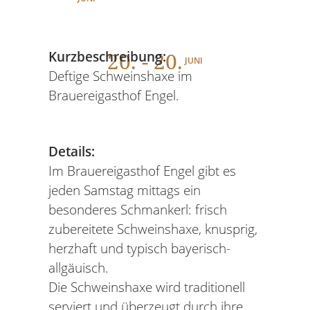
20
. - 20.
Kurzbeschreibung:
JUNI
Deftige Schweinshaxe im
Brauereigasthof Engel.
Details:
Im Brauereigasthof Engel gibt es
jeden Samstag mittags ein
besonderes Schmankerl: frisch
zubereitete Schweinshaxe, knusprig,
herzhaft und typisch bayerisch-
allgäuisch.
Die Schweinshaxe wird traditionell
serviert und überzeugt durch ihre