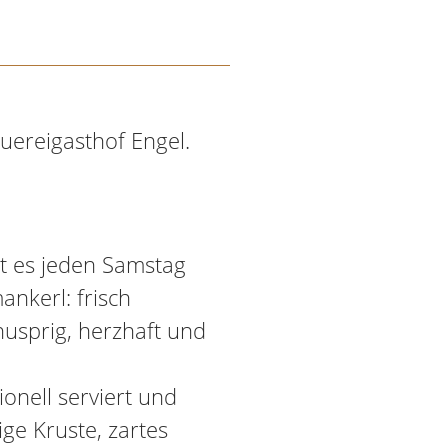
uereigasthof Engel.
bt es jeden Samstag
nkerl: frisch
nusprig, herzhaft und
onell serviert und
ge Kruste, zartes