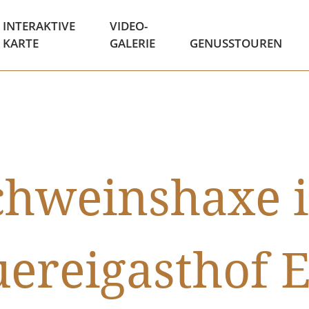
INTERAKTIVE
VIDEO-
KARTE
GALERIE
GENUSSTOUREN
chweinshaxe 
ereigasthof 