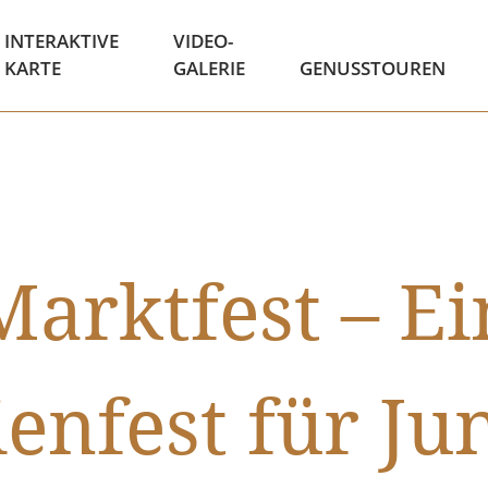
INTERAKTIVE
VIDEO-
KARTE
GALERIE
GENUSSTOUREN
Marktfest – Ei
ienfest für Ju