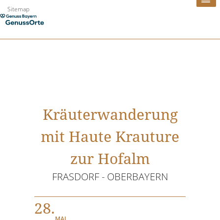
Zum
Sitemap
Inhalt
springen
Kräuterwanderung
mit Haute Krauture
zur Hofalm
FRASDORF - OBERBAYERN
28.
MAI