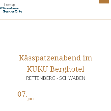
Zum
Sitemap
Inhalt
springen
Kässpatzenabend im
KUKU Berghotel
RETTENBERG - SCHWABEN
07.
JULI