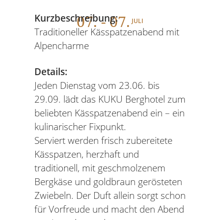
07
. - 07.
Kurzbeschreibung:
JULI
Traditioneller Kässpatzenabend mit
Alpencharme
Details:
Jeden Dienstag vom 23.06. bis
29.09. lädt das KUKU Berghotel zum
beliebten Kässpatzenabend ein – ein
kulinarischer Fixpunkt.
Serviert werden frisch zubereitete
Kässpatzen, herzhaft und
traditionell, mit geschmolzenem
Bergkäse und goldbraun gerösteten
Zwiebeln. Der Duft allein sorgt schon
für Vorfreude und macht den Abend