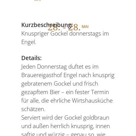
28
. - 28.
Kurzbeschreibung:
MAI
Knuspriger Gockel donnerstags im
Engel.
Details:
Jeden Donnerstag duftet es im
Brauereigasthof Engel nach knusprig
gebratenem Gockel und frisch
gezapftem Bier – ein fester Termin
für alle, die ehrliche Wirtshausküche
schätzen.
Serviert wird der Gockel goldbraun
und außen herrlich knusprig, innen
saftig und würzig – genau so, wie