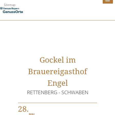
Zum
Sitemap
Inhalt
springen
Gockel im
Brauereigasthof
Engel
RETTENBERG - SCHWABEN
28.
MAI