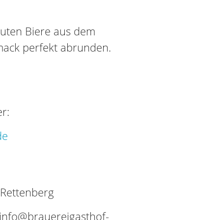
auten Biere aus dem
mack perfekt abrunden.
r:
de
 Rettenberg
info@brauereigasthof-