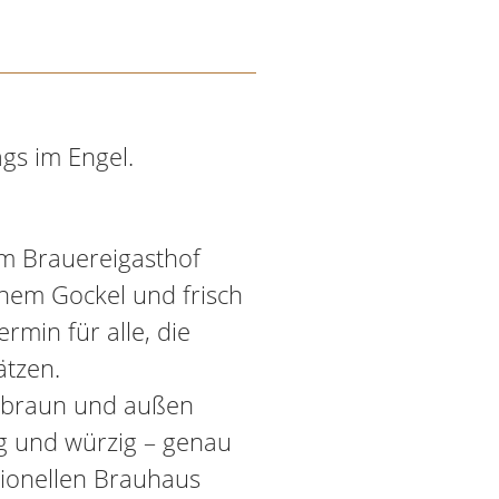
gs im Engel.
im Brauereigasthof
nem Gockel und frisch
rmin für alle, die
ätzen.
ldbraun und außen
ig und würzig – genau
itionellen Brauhaus