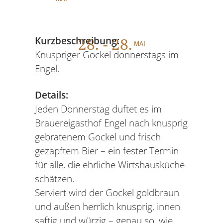
28
. - 28.
Kurzbeschreibung:
MAI
Knuspriger Gockel donnerstags im
Engel.
Details:
Jeden Donnerstag duftet es im
Brauereigasthof Engel nach knusprig
gebratenem Gockel und frisch
gezapftem Bier – ein fester Termin
für alle, die ehrliche Wirtshausküche
schätzen.
Serviert wird der Gockel goldbraun
und außen herrlich knusprig, innen
saftig und würzig – genau so, wie