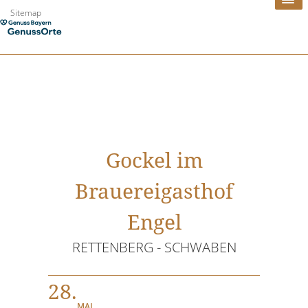
Zum
Sitemap
Inhalt
springen
Gockel im
Brauereigasthof
Engel
RETTENBERG - SCHWABEN
28.
MAI