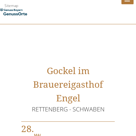
Zum
Sitemap
Inhalt
springen
Gockel im
Brauereigasthof
Engel
RETTENBERG - SCHWABEN
28.
MAI