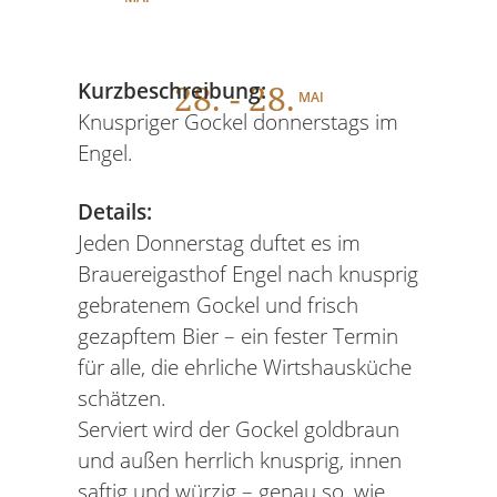
28
. - 28.
Kurzbeschreibung:
MAI
Knuspriger Gockel donnerstags im
Engel.
Details:
Jeden Donnerstag duftet es im
Brauereigasthof Engel nach knusprig
gebratenem Gockel und frisch
gezapftem Bier – ein fester Termin
für alle, die ehrliche Wirtshausküche
schätzen.
Serviert wird der Gockel goldbraun
und außen herrlich knusprig, innen
saftig und würzig – genau so, wie