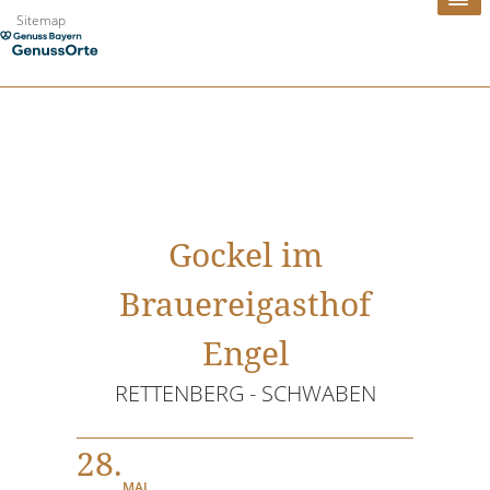
Zum
Sitemap
Inhalt
springen
Gockel im
Brauereigasthof
Engel
RETTENBERG - SCHWABEN
28.
MAI