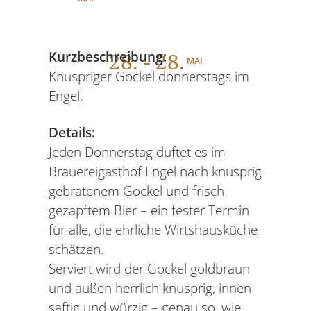
28
. - 28.
Kurzbeschreibung:
MAI
Knuspriger Gockel donnerstags im
Engel.
Details:
Jeden Donnerstag duftet es im
Brauereigasthof Engel nach knusprig
gebratenem Gockel und frisch
gezapftem Bier – ein fester Termin
für alle, die ehrliche Wirtshausküche
schätzen.
Serviert wird der Gockel goldbraun
und außen herrlich knusprig, innen
saftig und würzig – genau so, wie