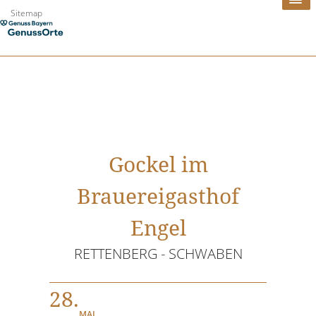
Zum
Sitemap
Inhalt
springen
Gockel im
Brauereigasthof
Engel
RETTENBERG - SCHWABEN
28.
MAI