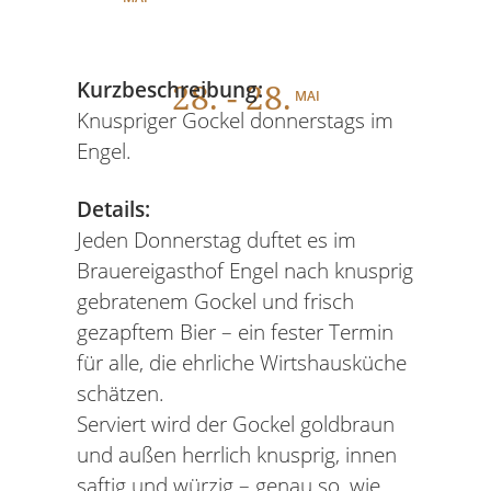
28
. - 28.
Kurzbeschreibung:
MAI
Knuspriger Gockel donnerstags im
Engel.
Details:
Jeden Donnerstag duftet es im
Brauereigasthof Engel nach knusprig
gebratenem Gockel und frisch
gezapftem Bier – ein fester Termin
für alle, die ehrliche Wirtshausküche
schätzen.
Serviert wird der Gockel goldbraun
und außen herrlich knusprig, innen
saftig und würzig – genau so, wie