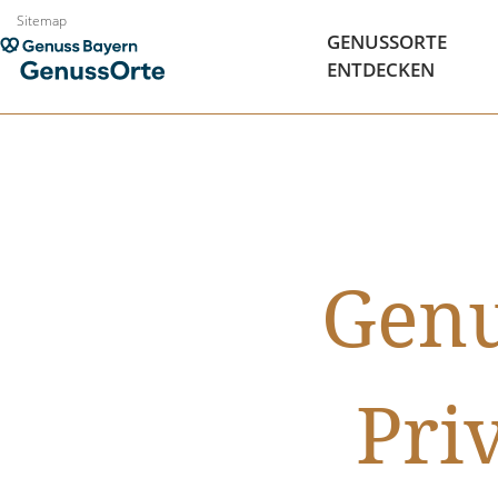
Zum
Sitemap
GENUSSORTE
Inhalt
ENTDECKEN
springen
Genu
Pri