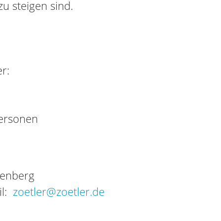
zu steigen sind.
r:
Personen
tenberg
il:
zoetler@zoetler.de