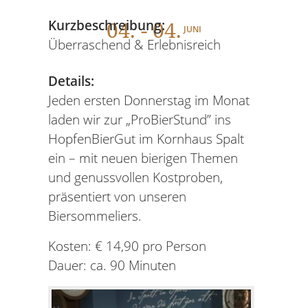
04
. - 04.
Kurzbeschreibung:
JUNI
Überraschend & Erlebnisreich
Details:
Jeden ersten Donnerstag im Monat
laden wir zur „ProBierStund” ins
HopfenBierGut im Kornhaus Spalt
ein – mit neuen bierigen Themen
und genussvollen Kostproben‚
präsentiert von unseren
Biersommeliers.
Kosten: € 14,90 pro Person
Dauer: ca. 90 Minuten