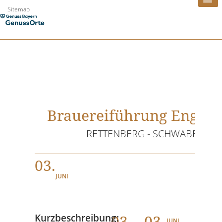
Zum
Sitemap
Inhalt
springen
Brauereiführung Engelb
RETTENBERG - SCHWABEN
03.
JUNI
03
. - 03.
Kurzbeschreibung:
JUNI