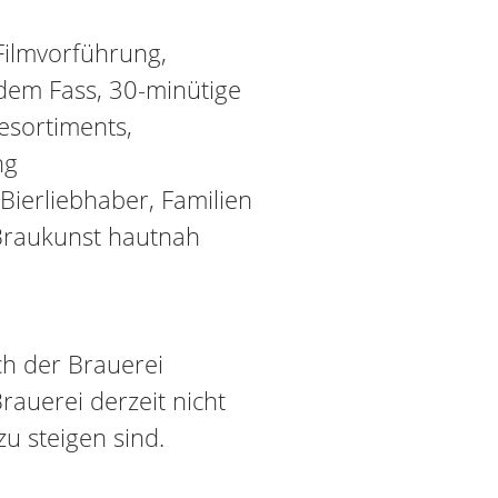
Filmvorführung,
 dem Fass, 30-minütige
esortiments,
ng
 Bierliebhaber, Familien
 Braukunst hautnah
ch der Brauerei
Brauerei derzeit nicht
zu steigen sind.