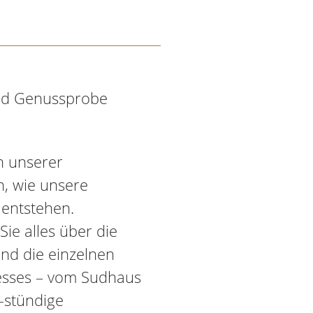
und Genussprobe
en unserer
n, wie unsere
 entstehen.
ie alles über die
und die einzelnen
esses – vom Sudhaus
5-stündige