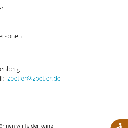
r:
Personen
tenberg
il:
zoetler@zoetler.de
können wir leider keine