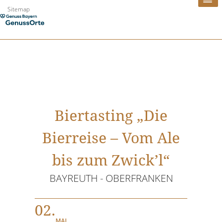
Zum
Sitemap
Inhalt
springen
Biertasting „Die
Bierreise – Vom Ale
bis zum Zwick’l“
BAYREUTH - OBERFRANKEN
02.
MAI