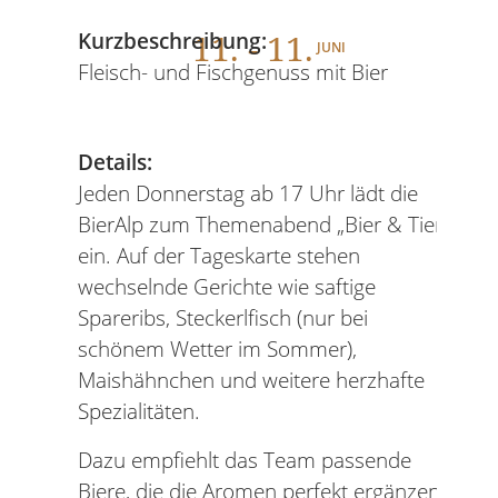
11
. - 11.
Kurzbeschreibung:
JUNI
Fleisch- und Fischgenuss mit Bier
Details:
Jeden Donnerstag ab 17 Uhr lädt die
BierAlp zum Themenabend „Bier & Tier“
ein. Auf der Tageskarte stehen
wechselnde Gerichte wie saftige
Spareribs, Steckerlfisch (nur bei
schönem Wetter im Sommer),
Maishähnchen und weitere herzhafte
Spezialitäten.
Dazu empfiehlt das Team passende
Biere, die die Aromen perfekt ergänzen.