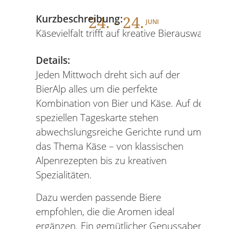
24
. - 24.
Kurzbeschreibung:
JUNI
Käsevielfalt trifft auf kreative Bierauswahl
Details:
Jeden Mittwoch dreht sich auf der
BierAlp alles um die perfekte
Kombination von Bier und Käse. Auf der
speziellen Tageskarte stehen
abwechslungsreiche Gerichte rund um
das Thema Käse – von klassischen
Alpenrezepten bis zu kreativen
Spezialitäten.
Dazu werden passende Biere
empfohlen, die die Aromen ideal
ergänzen. Ein gemütlicher Genussabend