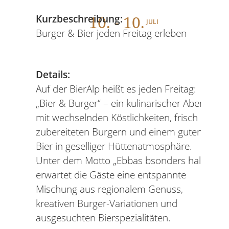
10
. - 10.
Kurzbeschreibung:
JULI
Burger & Bier jeden Freitag erleben
Details:
Auf der BierAlp heißt es jeden Freitag:
„Bier & Burger“ – ein kulinarischer Abend
mit wechselnden Köstlichkeiten, frisch
zubereiteten Burgern und einem guten
Bier in geselliger Hüttenatmosphäre.
Unter dem Motto „Ebbas bsonders halt!“
erwartet die Gäste eine entspannte
Mischung aus regionalem Genuss,
kreativen Burger-Variationen und
ausgesuchten Bierspezialitäten.